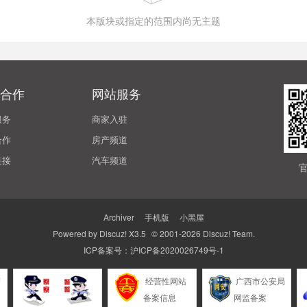
本版块或指定的范围内尚无主题
合作
网站服务
服务
商家入驻
合作
房产频道
链接
汽车频道
Archiver
|
手机版
|
小黑屋
Powered by
Discuz!
X3.5
© 2001-2026
Discuz! Team
.
ICP备案号：
沪ICP备2020026749号-1
警
经营性网站
广西市公安局
备案信息
网监备案