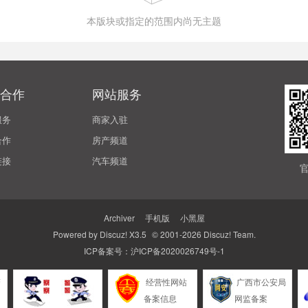
本版块或指定的范围内尚无主题
合作
网站服务
服务
商家入驻
合作
房产频道
链接
汽车频道
Archiver
|
手机版
|
小黑屋
Powered by
Discuz!
X3.5
© 2001-2026
Discuz! Team
.
ICP备案号：
沪ICP备2020026749号-1
警
经营性网站
广西市公安局
备案信息
网监备案