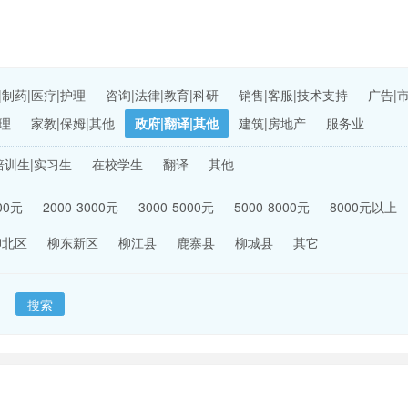
|制药|医疗|护理
咨询|法律|教育|科研
销售|客服|技术支持
广告|
理
家教|保姆|其他
政府|翻译|其他
建筑|房地产
服务业
培训生|实习生
在校学生
翻译
其他
000元
2000-3000元
3000-5000元
5000-8000元
8000元以上
柳北区
柳东新区
柳江县
鹿寨县
柳城县
其它
搜索