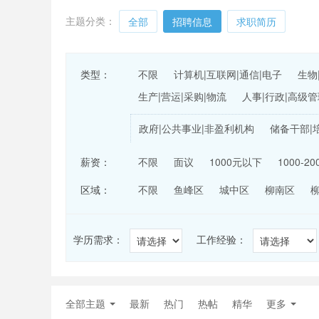
主题分类：
全部
招聘信息
求职简历
类型：
不限
计算机|互联网|通信|电子
生物
生产|营运|采购|物流
人事|行政|高级管
政府|公共事业|非盈利机构
储备干部|
薪资：
不限
面议
1000元以下
1000-2
区域：
不限
鱼峰区
城中区
柳南区
学历需求：
工作经验：
全部主题
最新
热门
热帖
精华
更多