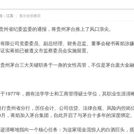
自：江苏
|
显示全部楼层
自贵州省纪委监委的通报，将贵州茅台推上了风口浪尖。
份有限公司党委委员、副总经理、财务总监、董事会秘书蒋焰涉
，证实蒋焰已被遵义市监察委员会实施留置。
集贵州茅台三大关键职务于一身的女性高管，不仅是茅台庞大金
。
于1977年，拥有法学学士和工商管理硕士学位，其职业生涯清
国银行贵州省分行，历任会计、公司信贷、法律合规、风险内控岗位
0月，蒋焰加入茅台集团，自此开启了与茅台十多年的深度绑定
轨迹清晰地指向一个核心任务：为这家现金流惊人的白酒巨头，