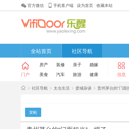
官方微信
手机客户端
设为首页
收藏本站
全站首页
社区导航
房产
装修
亲子
婚嫁
门户
美食
汽车
旅游
健康
信息
社区导航
太仓生活
娄城杂谈
贵州茅台的“门面
金
太
发帖
»
›
›
›
仓