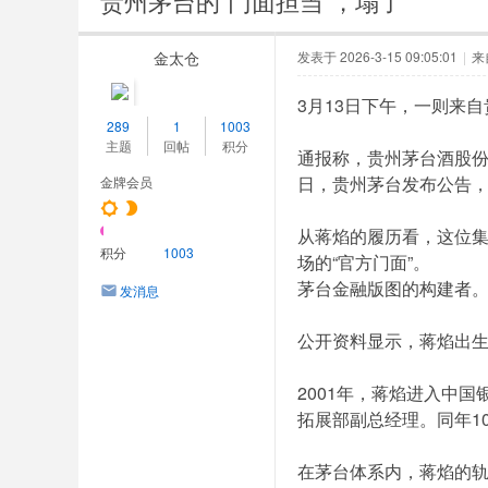
贵州茅台的“门面担当”，塌了
金太仓
发表于 2026-3-15 09:05:01
|
来
3月13日下午，一则来
289
1
1003
主题
回帖
积分
通报称，贵州茅台酒股
日，贵州茅台发布公告
金牌会员
从蒋焰的履历看，这位
积分
1003
场的“官方门面”。
茅台金融版图的构建者
发消息
公开资料显示，蒋焰出生
2001年，蒋焰进入中
拓展部副总经理。同年1
在茅台体系内，蒋焰的