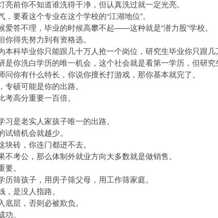
服，灯亮前你不知道谁洗得干净，但认真洗过就一定光亮。
名气，要看这个专业在这个学校的“江湖地位”。
时候爱答不理，毕业的时候高攀不起——这种就是“潜力股”学校。
，但你得先努力到有资格选。
？因为本科毕业你只能跟几十万人抢一个岗位，研究生毕业你只跟
，考研是你洗白学历的唯一机会，这个社会就是看第一学历，但研
，老师问你有什么特长，你说你擅长打游戏，那你基本就完了。
硕，专硕可能是你的出路。
师比考高分重要一百倍。
想，学习是老实人家孩子唯一的出路。
子的试错机会就越少。
有这块砖，你连门都进不去。
，如果不考公，那么体制外就业方向大多数就是做销售。
更重要。
，用学历筛孩子，用房子筛父母，用工作筛家庭。
缺钱，是没人指路。
掉入底层，否则必被欺负。
是成功。