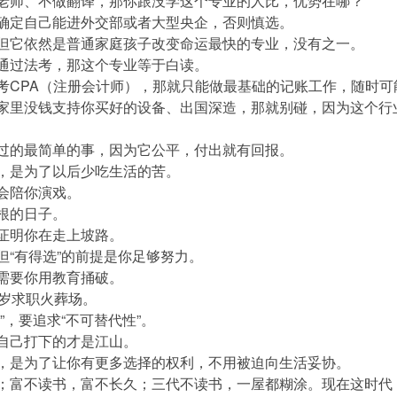
不当老师、不做翻译，那你跟没学这个专业的人比，优势在哪？
非你确定自己能进外交部或者大型央企，否则慎选。
卷，但它依然是普通家庭孩子改变命运最快的专业，没有之一。
不能通过法考，那这个专业等于白读。
你不考CPA（注册会计师），那就只能做最基础的记账工作，随时
果你家里没钱支持你买好的设备、出国深造，那就别碰，因为这个
遇到过的最简单的事，因为它公平，付出就有回报。
苦，是为了以后少吃生活的苦。
不会陪你演戏。
扎根的日子。
，证明你在走上坡路。
，但“有得选”的前提是你足够努力。
，需要你用教育捅破。
35岁求职火葬场。
比”，要追求“不可替代性”。
，自己打下的才是江山。
高分，是为了让你有更多选择的权利，不用被迫向生活妥协。
难断；富不读书，富不长久；三代不读书，一屋都糊涂。现在这时