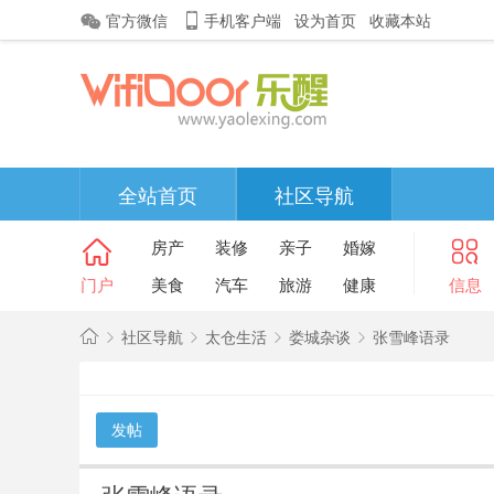
官方微信
手机客户端
设为首页
收藏本站
全站首页
社区导航
房产
装修
亲子
婚嫁
门户
美食
汽车
旅游
健康
信息
社区导航
太仓生活
娄城杂谈
张雪峰语录
金
太
发帖
»
›
›
›
仓