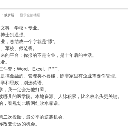
自：俄罗斯
|
显示全部楼层
校；文科：学校＞专业。
读博士别逞强。
务业，总结成一个字就是“舔”。
生、军校、师范香。
是未来的平台；你报的不是专业，是十年后的生活。
就业。
e三件套：Word、Excel、PPT。
家里是搞金融的。管理类不要碰，除非家里有企业需要你管理。
言文学和思政，别选英语。
闻学，我一定会把他打晕。
，就读哪儿的医学院。本地资源、人脉积累，比名校名头更关键。
国家的，看规划比听网红吹水靠谱。
孩子第二次投胎，最公平的逆袭机会。
是你改变命运的机会。