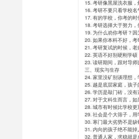
15. 考研像黑屋洗衣
16. 考研不要只看学校
17. 有的学校，你考的
18. 考研选择大于努力
19. 为什么劝你考研
20. 如果你本科不好
21. 考研复试的时候
22. 英语不好别硬刚学
23. 读研期间，跟对导
三、现实与生存
24. 家里没矿别谈理
25. 越是底层家庭，孩
26. 学历是敲门砖，没
27. 对于文科生而言
28. 城市有时候比学校
29. 社会是个大筛子
30. 寒门最大劣势不是
31. 内向的孩子绝不能
32. 普通人家，求稳就