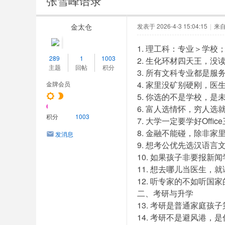
张雪峰语录
金太仓
发表于 2026-4-3 15:04:15
|
来
1. 理工科：专业＞学
289
1
1003
2. 生化环材四天王，没
主题
回帖
积分
3. 所有文科专业都是服
4. 家里没矿别硬刚，医
金牌会员
5. 你选的不是学校，
6. 富人选情怀，穷人选
积分
1003
7. 大学一定要学好Offic
8. 金融不能碰，除非
发消息
9. 想考公优先选汉语
10. 如果孩子非要报新
11. 想去哪儿当医生
12. 听专家的不如听
二、考研与升学
13. 考研是普通家庭
14. 考研不是避风港，