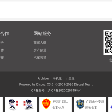
合作
网站服务
服务
商家入驻
合作
房产频道
链接
汽车频道
Archiver
|
手机版
|
小黑屋
Powered by
Discuz!
X3.5
© 2001-2026
Discuz! Team
.
ICP备案号：
沪ICP备2020026749号-1
警
经营性网站
广西市公安局
备案信息
网监备案