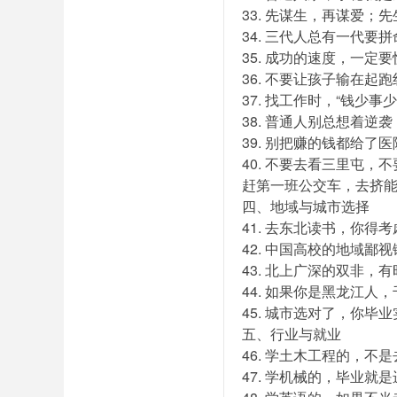
33. 先谋生，再谋爱；
34. 三代人总有一代
35. 成功的速度，一定
36. 不要让孩子输在起
37. 找工作时，“钱少
38. 普通人别总想着逆
39. 别把赚的钱都给了
40. 不要去看三里屯
赶第一班公交车，去挤能
四、地域与城市选择
41. 去东北读书，你
42. 中国高校的地域
43. 北上广深的双非
44. 如果你是黑龙江
45. 城市选对了，你
五、行业与就业
46. 学土木工程的，
47. 学机械的，毕业