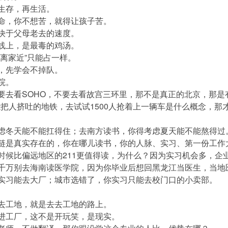
先生存，再生活。
要拼命，你不想苦，就得让孩子苦。
要快于父母老去的速度。
跑线上，是最毒的鸡汤。
事少离家近”只能占一样。
袭，先学会不掉队。
医院。
，不要去看SOHO，不要去看故宫三环里，那不是真正的北京，那
把人挤吐的地铁，去试试1500人抢着上一辆车是什么概念，那
得考虑冬天能不能扛得住；去南方读书，你得考虑夏天能不能熬得过
鄙视链是真实存在的，你在哪儿读书，你的人脉、实习、第一份工
，有时候比偏远地区的211更值得读，为什么？因为实习机会多，企
人，千万别去海南读医学院，因为你毕业后想回黑龙江当医生，当
毕业实习能去大厂；城市选错了，你实习只能去校门口的小卖部。
不是去工地，就是去去工地的路上。
就是进工厂，这不是开玩笑，是现实。