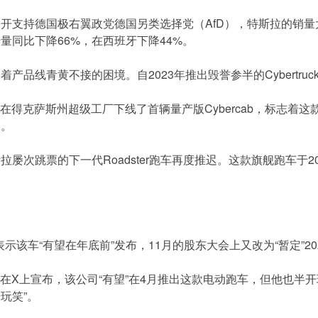
开支持德国极右翼政党德国另类选择党（AfD），特斯拉的销量大
量同比下降66%，在西班牙下降44%。
产品线青黄不接的困境。自2023年推出毁誉参半的Cybertr
斯拉在得克萨斯州超级工厂下线了首辆量产版Cybercab，标志
日。
屡次跳票的下一代Roadster跑车再度推迟。这款旗舰跑车于2
月表示该车“有望在年底前”发布，11月的股东大会上又改为“暂定”2
马斯克在X上宣布，该公司“有望”在4月推出这款电动跑车，但他也
玩笑”。