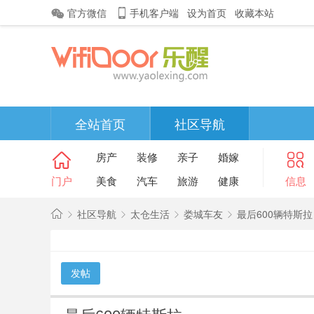
官方微信
手机客户端
设为首页
收藏本站
全站首页
社区导航
房产
装修
亲子
婚嫁
门户
美食
汽车
旅游
健康
信息
社区导航
太仓生活
娄城车友
最后600辆特斯拉
金
太
发帖
»
›
›
›
仓