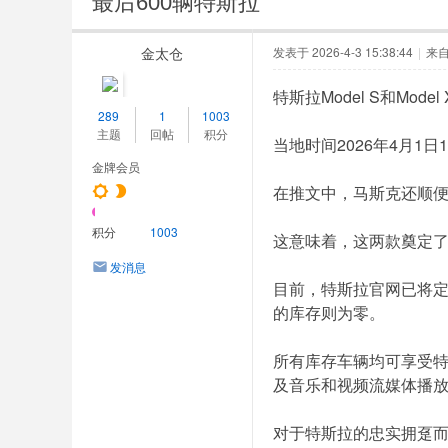
最后600辆特斯拉
金太仓
发表于 2026-4-3 15:38:44
|
来
特斯拉Model S和Mo
289
1
1003
主题
回帖
积分
当地时间2026年4月1
金牌会员
在推文中，马斯克还顺便附
积分
1003
这意味着，这两款奠定
发消息
目前，特斯拉官网已将定
的库存则为零。
所有库存车辆均可享受
及音乐和视频流媒体播
对于特斯拉的忠实拥趸