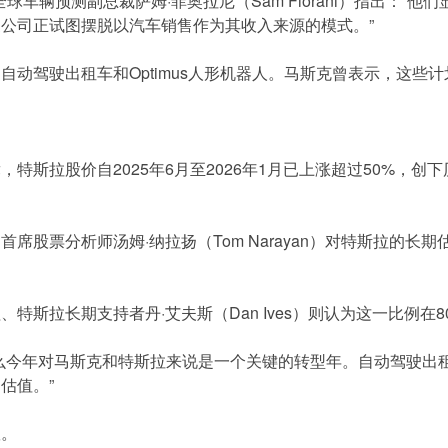
olutions全球车辆预测副总裁萨姆·菲奥拉尼（Sam Fiorani
公司正试图摆脱以汽车销售作为其收入来源的模式。”
自动驾驶出租车和Optimus人形机器人。马斯克曾表示，这些
，特斯拉股价自2025年6月至2026年1月已上涨超过50%，
席股票分析师汤姆·纳拉扬（Tom Narayan）对特斯拉的长
特斯拉长期支持者丹·艾夫斯（Dan Ives）则认为这一比例在8
么今年对马斯克和特斯拉来说是一个关键的转型年。自动驾驶出
估值。”
账。