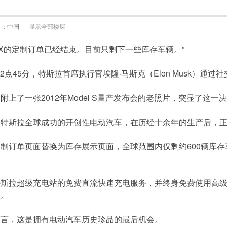
自：中国
|
显示全部楼层
del X的定制订单已经结束。目前只剩下一些库存车辆。”
日12点45分，特斯拉首席执行官埃隆·马斯克（Elon Musk）通
上了一张2012年Model S量产发布会的老照片，突显了这一
了特斯拉全球成功的开创性电动汽车，在历经十余年的生产后，
制订单页面替换为库存展示页面，全球范围内仅剩约600辆库
特斯拉超级充电站的免费直流快速充电服务，并终身免费使用高
放。
而言，这是拥有电动汽车历史珍品的最后机会。