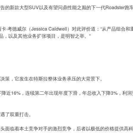
新款大型SUV以及有望问鼎性能之巅的下一代Roadster跑车，M
西卡·考德威尔（Jessica Caldwell）对此评价道：“从产品组
的产品，以及其他业务扩张项目，是明智之举。”
立决策，它发生在特斯拉整体业务承压的大背景下。
量下降近16%，连续第二年出现年度下滑，年总收入下降3%，利
遭遇了双重打击。
巨头面临着本土竞争对手的激烈竞争，后者以极低的价格提供高