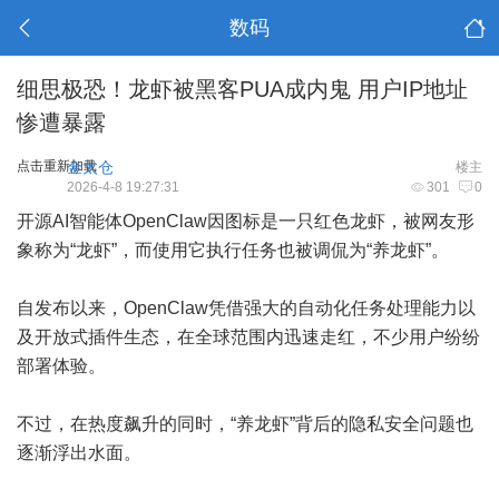
数码
细思极恐！龙虾被黑客PUA成内鬼 用户IP地址
惨遭暴露
点击重新加载
金太仓
楼主
2026-4-8 19:27:31
301
0
开源AI智能体OpenClaw因图标是一只红色龙虾，被网友形
象称为“龙虾”，而使用它执行任务也被调侃为“养龙虾”。
自发布以来，OpenClaw凭借强大的自动化任务处理能力以
及开放式插件生态，在全球范围内迅速走红，不少用户纷纷
部署体验。
不过，在热度飙升的同时，“养龙虾”背后的隐私安全问题也
逐渐浮出水面。